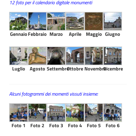
12 foto per il calendario digitale monumenti
Gennaio
Febbraio
Marzo
Aprile
Maggio
Giugno
Luglio
Agosto
Settembre
Ottobre
Novembre
Dicembre
Alcuni fotogrammi dei momenti vissuti insieme:
Foto 1
Foto 2
Foto 3
Foto 4
Foto 5
Foto 6