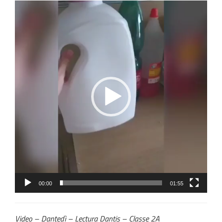
Video
Player
00:00
01:55
Video – Dantedì – Lectura Dantis – Classe 2A