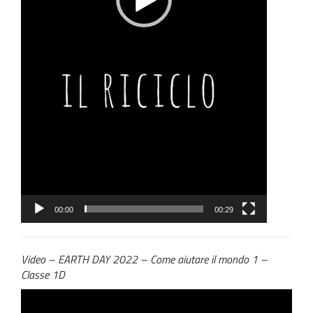
00:00
00:29
Video – EARTH DAY 2022 – Come aiutare il mondo 1 –
Classe 1D
Video
Player