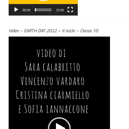
00:00
15:56
Video – EARTH DAY 2022 – Il riciclo – Classe 1D
Video
Player