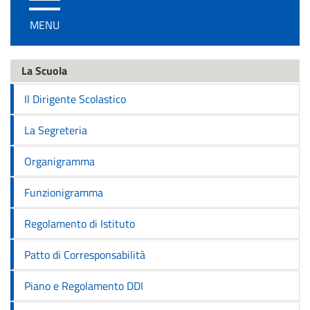
/
MENU
disattiva
la
navigazione
La Scuola
Il Dirigente Scolastico
La Segreteria
Organigramma
Funzionigramma
Regolamento di Istituto
Patto di Corresponsabilità
Piano e Regolamento DDI