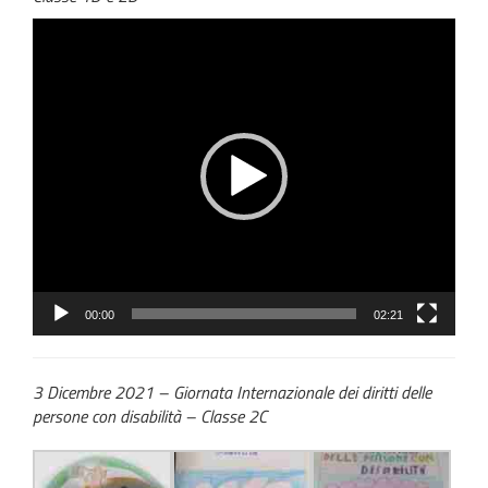
Video
Player
00:00
02:21
3 Dicembre 2021 – Giornata Internazionale dei diritti delle
persone con disabilità – Classe 2C