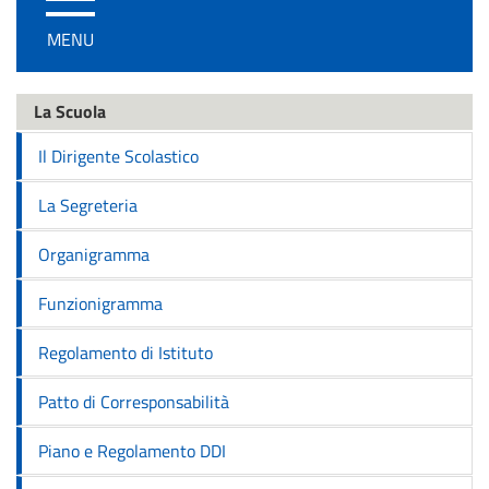
/
MENU
disattiva
la
navigazione
La Scuola
Il Dirigente Scolastico
La Segreteria
Organigramma
Funzionigramma
Regolamento di Istituto
Patto di Corresponsabilità
Piano e Regolamento DDI