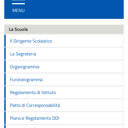
/
MENU
disattiva
la
navigazione
La Scuola
Il Dirigente Scolastico
La Segreteria
Organigramma
Funzionigramma
Regolamento di Istituto
Patto di Corresponsabilità
Piano e Regolamento DDI