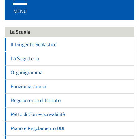
/
MENU
disattiva
la
navigazione
La Scuola
Il Dirigente Scolastico
La Segreteria
Organigramma
Funzionigramma
Regolamento di Istituto
Patto di Corresponsabilità
Piano e Regolamento DDI