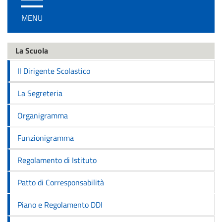
/
MENU
disattiva
la
navigazione
La Scuola
Il Dirigente Scolastico
La Segreteria
Organigramma
Funzionigramma
Regolamento di Istituto
Patto di Corresponsabilità
Piano e Regolamento DDI