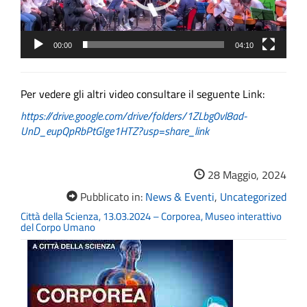
00:00
04:10
Per vedere gli altri video consultare il seguente Link:
https://drive.google.com/drive/folders/1ZLbg0vl8ad-
UnD_eupQpRbPtGIge1HTZ?usp=share_link
28 Maggio, 2024
Pubblicato in:
News & Eventi
,
Uncategorized
Città della Scienza, 13.03.2024 – Corporea, Museo interattivo
del Corpo Umano