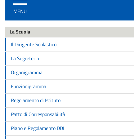
/
MENU
disattiva
la
navigazione
La Scuola
Il Dirigente Scolastico
La Segreteria
Organigramma
Funzionigramma
Regolamento di Istituto
Patto di Corresponsabilità
Piano e Regolamento DDI