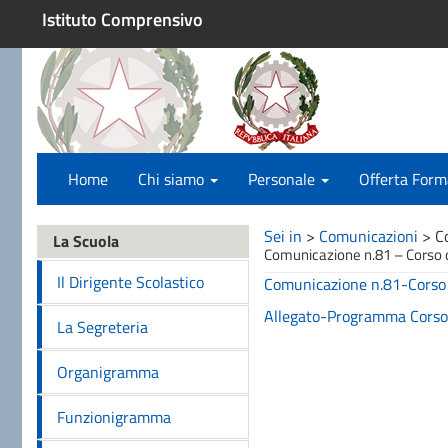
Istituto Comprensivo
Home
Chi siamo
Personale
Offerta Form
Sei in
>
Comunicazioni
>
C
La Scuola
Comunicazione n.81 – Corso di
Il Dirigente Scolastico
Comunicazione n.81-Corso d
Allegato-Programma Corso d
La Segreteria
Organigramma
Funzionigramma