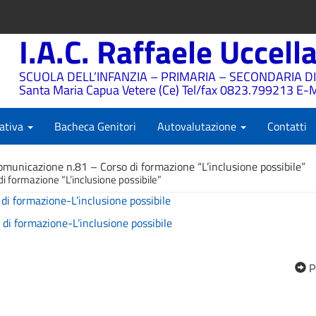
I.A.C. Raffaele Uccell
SCUOLA DELL’INFANZIA – PRIMARIA – SECONDARIA DI
Santa Maria Capua Vetere (Ce) Tel/fax 0823.799213 E-M
ativa
Bacheca Genitori
Autovalutazione
Contatti
omunicazione n.81 – Corso di formazione “L’inclusione possibile”
 formazione “L’inclusione possibile”
i formazione-L’inclusione possibile
i formazione-L’inclusione possibile
P