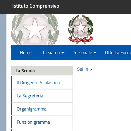
Istituto Comprensivo
Home
Chi siamo
Personale
Offerta Form
Sei in
>
La Scuola
Il Dirigente Scolastico
La Segreteria
Organigramma
Funzionigramma