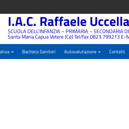
I.A.C. Raffaele Uccell
SCUOLA DELL’INFANZIA – PRIMARIA – SECONDARIA DI
Santa Maria Capua Vetere (Ce) Tel/fax 0823.799213 E-M
ativa
Bacheca Genitori
Autovalutazione
Contatti