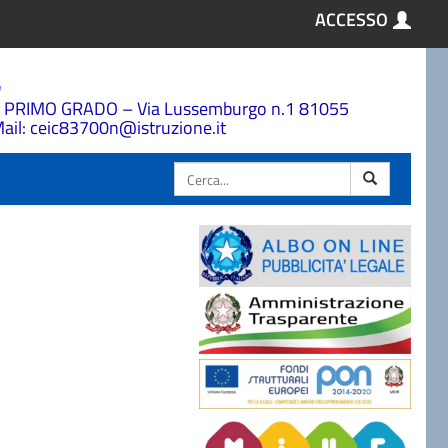
ACCESSO
a
 PRIMO GRADO – Via Lussemburgo n.1 81055
ail: ceic83700n@istruzione.it
Cerca