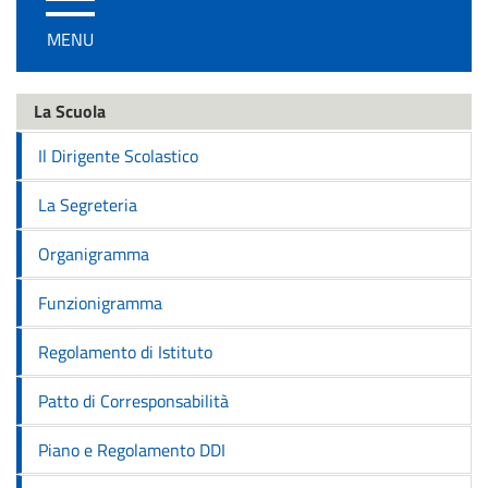
/
MENU
disattiva
la
navigazione
La Scuola
Il Dirigente Scolastico
La Segreteria
Organigramma
Funzionigramma
Regolamento di Istituto
Patto di Corresponsabilità
Piano e Regolamento DDI