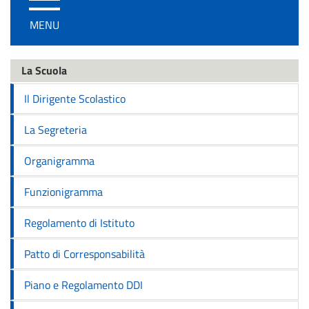
/
MENU
disattiva
la
navigazione
La Scuola
Il Dirigente Scolastico
La Segreteria
Organigramma
Funzionigramma
Regolamento di Istituto
Patto di Corresponsabilità
Piano e Regolamento DDI