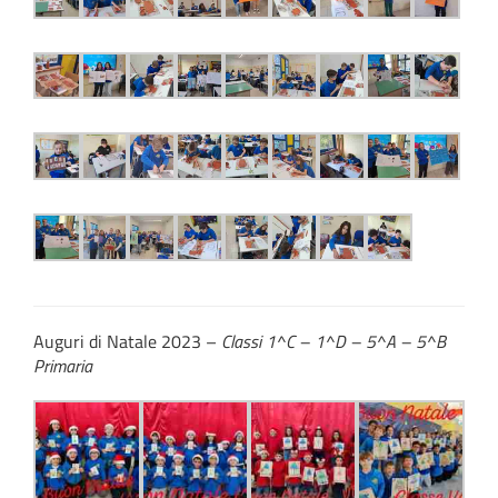
Auguri di Natale 2023 –
Classi 1^C – 1^D – 5^A – 5^B
Primaria