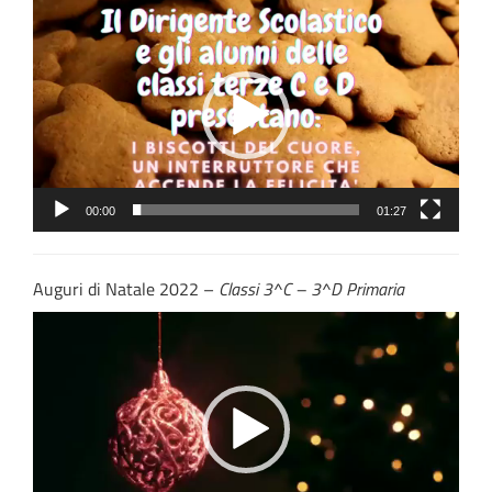
Video
Player
00:00
01:27
Auguri di Natale 2022 –
Classi 3^C – 3^D Primaria
Video
Player