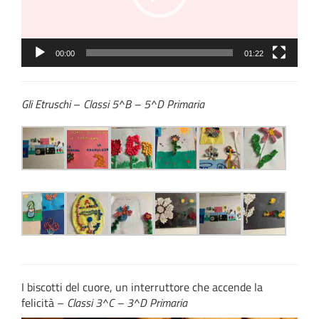
00:00
01:22
Gli Etruschi
–
Classi 5^B – 5^D Primaria
I biscotti del cuore, un interruttore che accende la
felicità –
Classi 3^C – 3^D Primaria