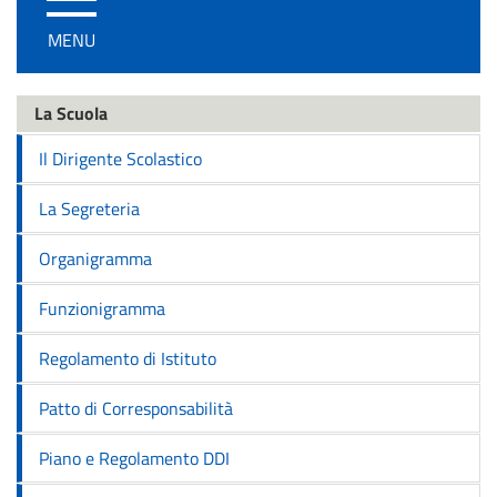
/
MENU
disattiva
la
navigazione
La Scuola
Il Dirigente Scolastico
La Segreteria
Organigramma
Funzionigramma
Regolamento di Istituto
Patto di Corresponsabilità
Piano e Regolamento DDI