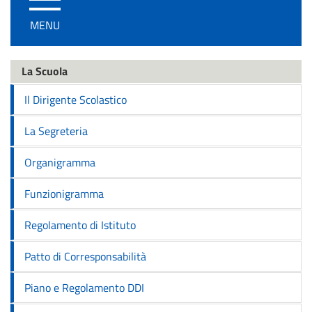
/
MENU
disattiva
la
navigazione
La Scuola
Il Dirigente Scolastico
La Segreteria
Organigramma
Funzionigramma
Regolamento di Istituto
Patto di Corresponsabilità
Piano e Regolamento DDI