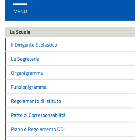
/
MENU
disattiva
la
navigazione
La Scuola
Il Dirigente Scolastico
La Segreteria
Organigramma
Funzionigramma
Regolamento di Istituto
Patto di Corresponsabilità
Piano e Regolamento DDI