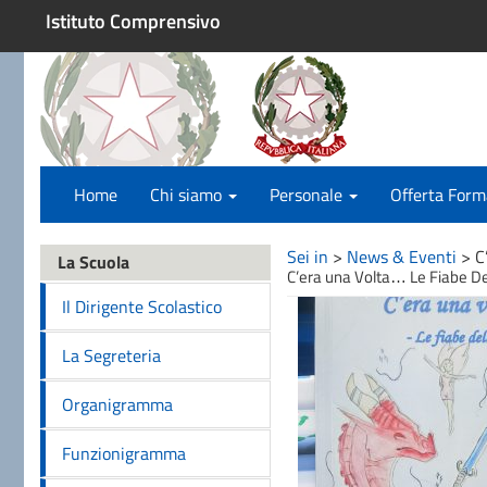
Istituto Comprensivo
Home
Chi siamo
Personale
Offerta Form
Sei in
>
News & Eventi
>
C
La Scuola
C’era una Volta… Le Fiabe De
Il Dirigente Scolastico
La Segreteria
Organigramma
Funzionigramma