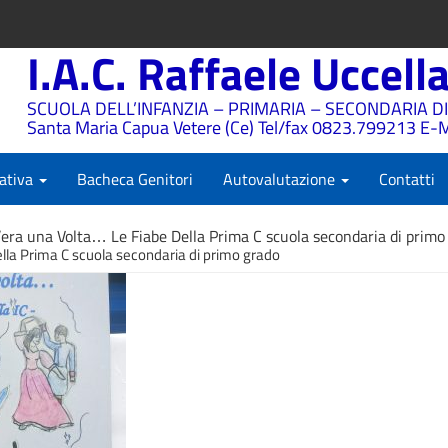
I.A.C. Raffaele Uccell
SCUOLA DELL’INFANZIA – PRIMARIA – SECONDARIA DI
Santa Maria Capua Vetere (Ce) Tel/fax 0823.799213 E-M
ativa
Bacheca Genitori
Autovalutazione
Contatti
’era una Volta… Le Fiabe Della Prima C scuola secondaria di primo
lla Prima C scuola secondaria di primo grado