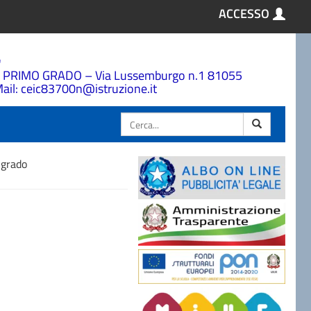
ACCESSO
a
 PRIMO GRADO – Via Lussemburgo n.1 81055
ail: ceic83700n@istruzione.it
Cerca
 grado