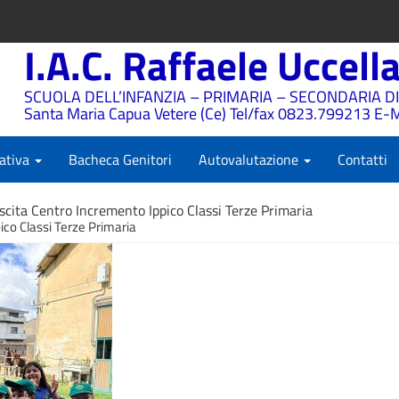
I.A.C. Raffaele Uccell
SCUOLA DELL’INFANZIA – PRIMARIA – SECONDARIA DI
Santa Maria Capua Vetere (Ce) Tel/fax 0823.799213 E-M
ativa
Bacheca Genitori
Autovalutazione
Contatti
scita Centro Incremento Ippico Classi Terze Primaria
ico Classi Terze Primaria