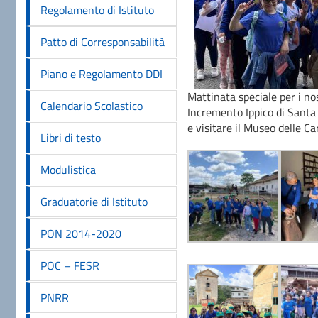
Regolamento di Istituto
Patto di Corresponsabilità
Piano e Regolamento DDI
Mattinata speciale per i nos
Calendario Scolastico
Incremento Ippico di Santa 
e visitare il Museo delle Ca
Libri di testo
Modulistica
Graduatorie di Istituto
PON 2014-2020
POC – FESR
PNRR