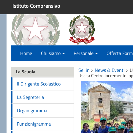
Istituto Comprensivo
Home
Chi siamo
Personale
Offerta Form
Sei in
>
News & Eventi
>
U
La Scuola
Uscita Centro Incremento Ipp
Il Dirigente Scolastico
La Segreteria
Organigramma
Funzionigramma