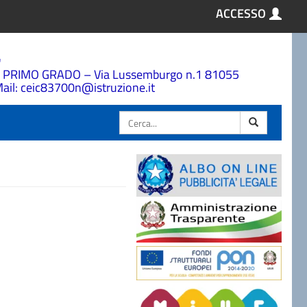
ACCESSO
a
 PRIMO GRADO – Via Lussemburgo n.1 81055
ail: ceic83700n@istruzione.it
Cerca