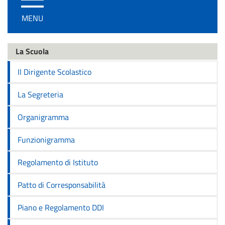
/
MENU
disattiva
la
navigazione
La Scuola
Il Dirigente Scolastico
La Segreteria
Organigramma
Funzionigramma
Regolamento di Istituto
Patto di Corresponsabilità
Piano e Regolamento DDI