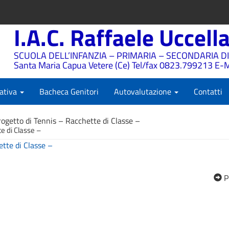
I.A.C. Raffaele Uccell
SCUOLA DELL’INFANZIA – PRIMARIA – SECONDARIA DI
Santa Maria Capua Vetere (Ce) Tel/fax 0823.799213 E-M
ativa
Bacheca Genitori
Autovalutazione
Contatti
rogetto di Tennis – Racchette di Classe –
e di Classe –
ette di Classe –
P