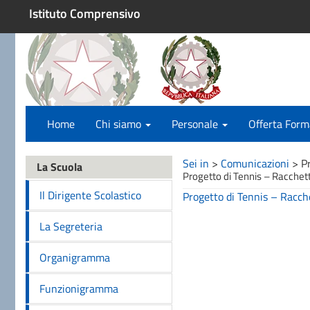
Istituto Comprensivo
Home
Chi siamo
Personale
Offerta Form
Sei in
>
Comunicazioni
>
P
La Scuola
Progetto di Tennis – Racchett
Il Dirigente Scolastico
Progetto di Tennis – Racch
La Segreteria
Organigramma
Funzionigramma