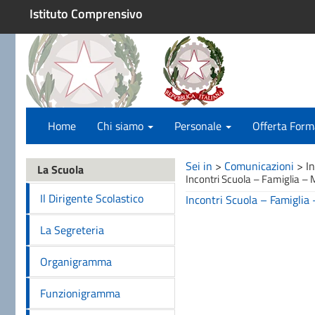
Istituto Comprensivo
Home
Chi siamo
Personale
Offerta Form
Sei in
>
Comunicazioni
>
I
La Scuola
Incontri Scuola – Famiglia – 
Il Dirigente Scolastico
Incontri Scuola – Famiglia
La Segreteria
Organigramma
Funzionigramma