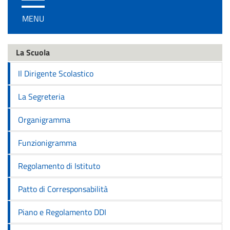
/
MENU
disattiva
la
navigazione
La Scuola
Il Dirigente Scolastico
La Segreteria
Organigramma
Funzionigramma
Regolamento di Istituto
Patto di Corresponsabilità
Piano e Regolamento DDI