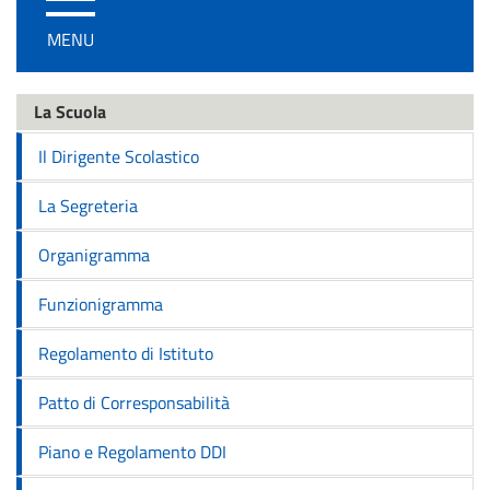
/
MENU
disattiva
la
navigazione
La Scuola
Il Dirigente Scolastico
La Segreteria
Organigramma
Funzionigramma
Regolamento di Istituto
Patto di Corresponsabilità
Piano e Regolamento DDI