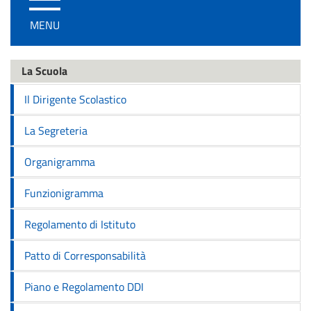
/
MENU
disattiva
la
navigazione
La Scuola
Il Dirigente Scolastico
La Segreteria
Organigramma
Funzionigramma
Regolamento di Istituto
Patto di Corresponsabilità
Piano e Regolamento DDI