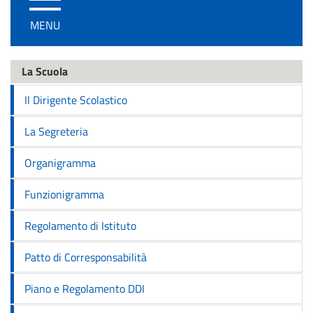
/
MENU
disattiva
la
navigazione
La Scuola
Il Dirigente Scolastico
La Segreteria
Organigramma
Funzionigramma
Regolamento di Istituto
Patto di Corresponsabilità
Piano e Regolamento DDI