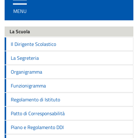
/
MENU
disattiva
la
navigazione
La Scuola
Il Dirigente Scolastico
La Segreteria
Organigramma
Funzionigramma
Regolamento di Istituto
Patto di Corresponsabilità
Piano e Regolamento DDI