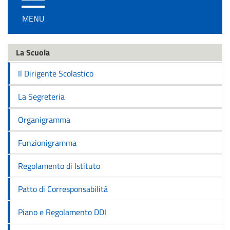
/
MENU
disattiva
la
navigazione
La Scuola
Il Dirigente Scolastico
La Segreteria
Organigramma
Funzionigramma
Regolamento di Istituto
Patto di Corresponsabilità
Piano e Regolamento DDI