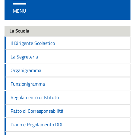
/
MENU
disattiva
la
navigazione
La Scuola
Il Dirigente Scolastico
La Segreteria
Organigramma
Funzionigramma
Regolamento di Istituto
Patto di Corresponsabilità
Piano e Regolamento DDI