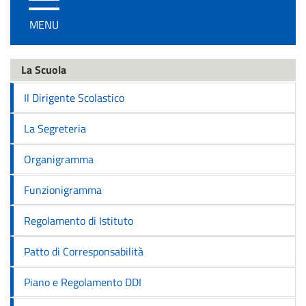
/
MENU
disattiva
la
navigazione
La Scuola
Il Dirigente Scolastico
La Segreteria
Organigramma
Funzionigramma
Regolamento di Istituto
Patto di Corresponsabilità
Piano e Regolamento DDI