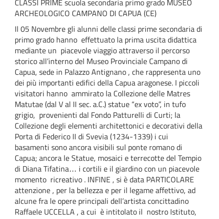
CLASSI PRIME scuola secondaria primo grado MUSEO
ARCHEOLOGICO CAMPANO DI CAPUA (CE)
Il 05 Novembre gli alunni delle classi prime secondaria di
primo grado hanno effettuato la prima uscita didattica
mediante un piacevole viaggio attraverso il percorso
storico all’interno del Museo Provinciale Campano di
Capua, sede in Palazzo Antignano , che rappresenta uno
dei più importanti edifici della Capua aragonese. I piccoli
visitatori hanno ammirato la Collezione delle Matres
Matutae (dal V al II sec. a.C.) statue “ex voto”, in tufo
grigio, provenienti dal Fondo Patturelli di Curti; la
Collezione degli elementi architettonici e decorativi della
Porta di Federico II di Svevia (1234-1339) i cui
basamenti sono ancora visibili sul ponte romano di
Capua; ancora le Statue, mosaici e terrecotte del Tempio
di Diana Tifatina… i cortili e il giardino con un piacevole
momento ricreativo . INFINE , si è data PARTICOLARE
attenzione , per la bellezza e per il legame affettivo, ad
alcune fra le opere principali dell’artista concittadino
Raffaele UCCELLA , a cui è intitolato il nostro Istituto,