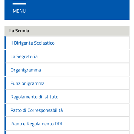
/
MENU
disattiva
la
navigazione
La Scuola
Il Dirigente Scolastico
La Segreteria
Organigramma
Funzionigramma
Regolamento di Istituto
Patto di Corresponsabilità
Piano e Regolamento DDI