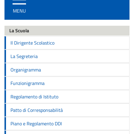
/
MENU
disattiva
la
navigazione
La Scuola
Il Dirigente Scolastico
La Segreteria
Organigramma
Funzionigramma
Regolamento di Istituto
Patto di Corresponsabilità
Piano e Regolamento DDI