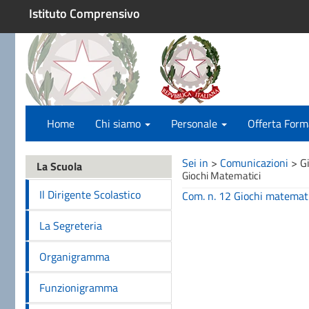
Istituto Comprensivo
Home
Chi siamo
Personale
Offerta Form
Sei in
>
Comunicazioni
>
G
La Scuola
Giochi Matematici
Il Dirigente Scolastico
Com. n. 12 Giochi matemat
La Segreteria
Organigramma
Funzionigramma