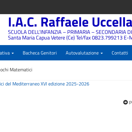
I.A.C. Raffaele Uccell
SCUOLA DELL’INFANZIA – PRIMARIA – SECONDARIA DI
Santa Maria Capua Vetere (Ce) Tel/fax 0823.799213 E-M
ativa
Bacheca Genitori
Autovalutazione
Contatti
iochi Matematici
ici del Mediterraneo XVI edizione 2025-2026
P