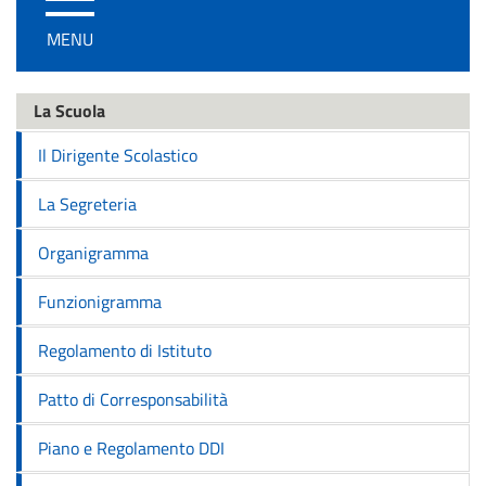
/
MENU
disattiva
la
navigazione
La Scuola
Il Dirigente Scolastico
La Segreteria
Organigramma
Funzionigramma
Regolamento di Istituto
Patto di Corresponsabilità
Piano e Regolamento DDI