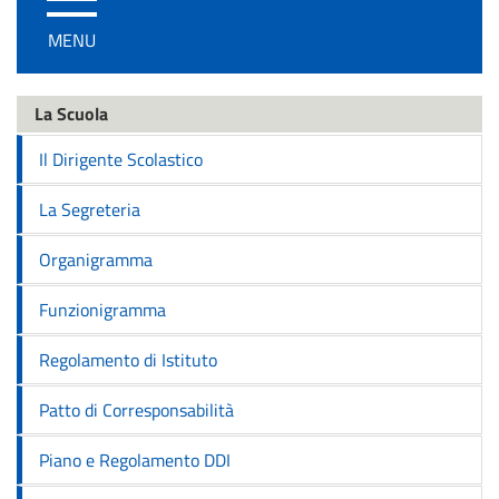
/
MENU
disattiva
la
navigazione
La Scuola
Il Dirigente Scolastico
La Segreteria
Organigramma
Funzionigramma
Regolamento di Istituto
Patto di Corresponsabilità
Piano e Regolamento DDI