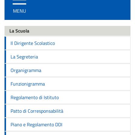
/
MENU
disattiva
la
navigazione
La Scuola
Il Dirigente Scolastico
La Segreteria
Organigramma
Funzionigramma
Regolamento di Istituto
Patto di Corresponsabilità
Piano e Regolamento DDI