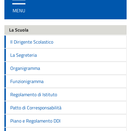
/
MENU
disattiva
la
navigazione
La Scuola
Il Dirigente Scolastico
La Segreteria
Organigramma
Funzionigramma
Regolamento di Istituto
Patto di Corresponsabilità
Piano e Regolamento DDI