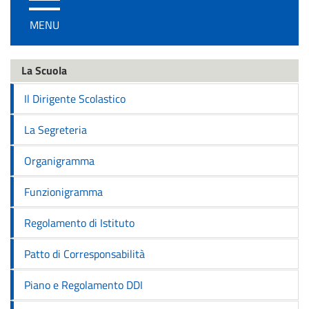
/
MENU
disattiva
la
navigazione
La Scuola
Il Dirigente Scolastico
La Segreteria
Organigramma
Funzionigramma
Regolamento di Istituto
Patto di Corresponsabilità
Piano e Regolamento DDI