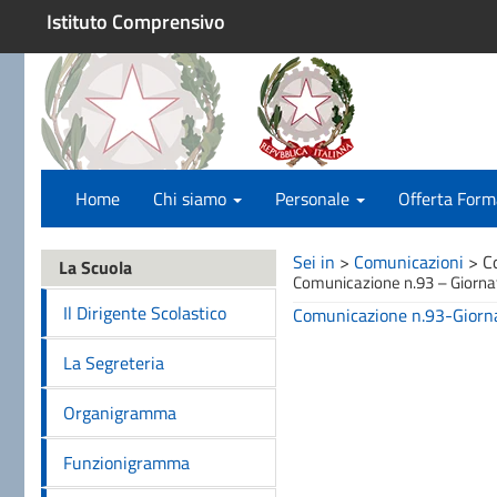
Istituto Comprensivo
Home
Chi siamo
Personale
Offerta Form
Sei in
>
Comunicazioni
>
C
La Scuola
Comunicazione n.93 – Giornat
Il Dirigente Scolastico
Comunicazione n.93-Giorna
La Segreteria
Organigramma
Funzionigramma