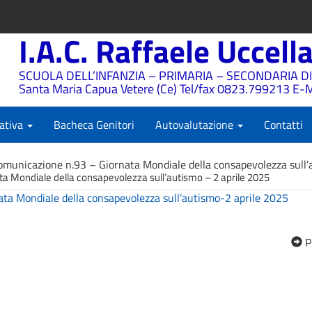
I.A.C. Raffaele Uccell
SCUOLA DELL’INFANZIA – PRIMARIA – SECONDARIA DI
Santa Maria Capua Vetere (Ce) Tel/fax 0823.799213 E-M
ativa
Bacheca Genitori
Autovalutazione
Contatti
omunicazione n.93 – Giornata Mondiale della consapevolezza sull’
a Mondiale della consapevolezza sull’autismo – 2 aprile 2025
ta Mondiale della consapevolezza sull’autismo-2 aprile 2025
P