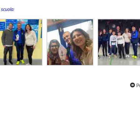
 scuola:
Pu