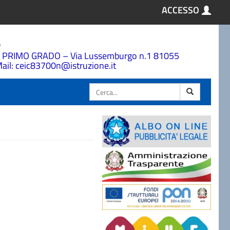
ACCESSO
a
 PRIMO GRADO – Via Lussemburgo n.1 81055
ail: ceic83700n@istruzione.it
Cerca