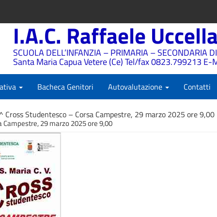
I.A.C. Raffaele Uccell
SCUOLA DELL’INFANZIA – PRIMARIA – SECONDARIA DI
Santa Maria Capua Vetere (Ce) Tel/fax 0823.799213 E-M
ativa
Bacheca Genitori
Autovalutazione
Contatti
^ Cross Studentesco – Corsa Campestre, 29 marzo 2025 ore 9,00
a Campestre, 29 marzo 2025 ore 9,00