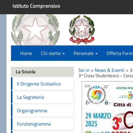
Istituto Comprensivo
Home
Chi siamo
Personale
Offerta Form
Sei in
>
News & Eventi
>
3
La Scuola
3^ Cross Studentesco – Cors
Il Dirigente Scolastico
La Segreteria
Organigramma
Funzionigramma