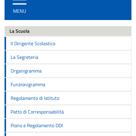
/
MENU
disattiva
la
navigazione
La Scuola
Il Dirigente Scolastico
La Segreteria
Organigramma
Funzionigramma
Regolamento di Istituto
Patto di Corresponsabilità
Piano e Regolamento DDI