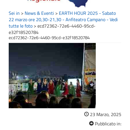
Sei in
>
News & Eventi
>
EARTH HOUR 2025 - Sabato
22 marzo ore 20,30-21,30 - Anfiteatro Campano - Vedi
tutte le foto
>
ecd72362-72e6-4460-95cd-
e32f18520784
ecd72362-72e6-4460-95cd-e32f18520784
23 Marzo, 2025
Pubblicato in: