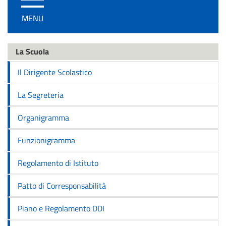
/
MENU
disattiva
la
navigazione
La Scuola
Il Dirigente Scolastico
La Segreteria
Organigramma
Funzionigramma
Regolamento di Istituto
Patto di Corresponsabilità
Piano e Regolamento DDI