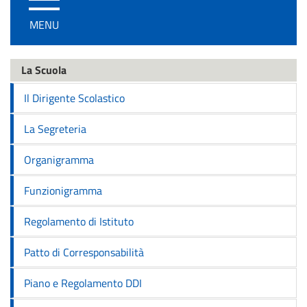
/
MENU
disattiva
la
navigazione
La Scuola
Il Dirigente Scolastico
La Segreteria
Organigramma
Funzionigramma
Regolamento di Istituto
Patto di Corresponsabilità
Piano e Regolamento DDI