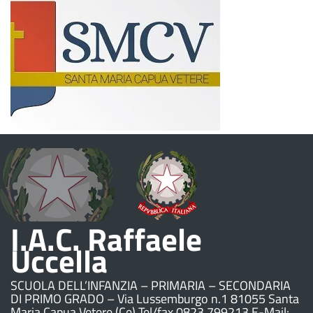
I.A.C. Raffaele
Uccella
SCUOLA DELL’INFANZIA – PRIMARIA – SECONDARIA
DI PRIMO GRADO – Via Lussemburgo n.1 81055 Santa
Maria Capua Vetere (Ce) Tel/fax 0823.799213 E-Mail: