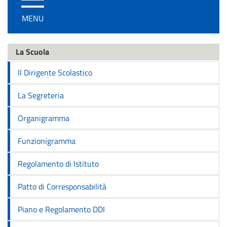
/
MENU
disattiva
la
navigazione
La Scuola
Il Dirigente Scolastico
La Segreteria
Organigramma
Funzionigramma
Regolamento di Istituto
Patto di Corresponsabilità
Piano e Regolamento DDI