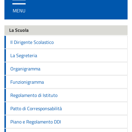
/
MENU
disattiva
la
navigazione
La Scuola
Il Dirigente Scolastico
La Segreteria
Organigramma
Funzionigramma
Regolamento di Istituto
Patto di Corresponsabilità
Piano e Regolamento DDI