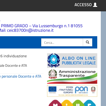
ACCESSO
a
 PRIMO GRADO – Via Lussemburgo n.1 81055
ail: ceic83700n@istruzione.it
Cerca
26 individuazione
nale Docente e ATA
e personale Docente e ATA