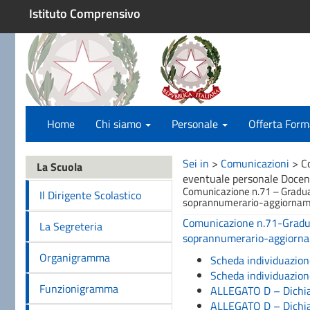
Istituto Comprensivo
Home
Chi siamo
Personale
Offerta Form
Sei in
>
Comunicazioni
>
C
La Scuola
eventuale personale Docen
Comunicazione n.71 – Graduat
Il Dirigente Scolastico
soprannumerario-aggiorname
Comunicazione n.71-Graduat
La Segreteria
soprannumerario-aggiorna
Organigramma
Scheda individuazio
Scheda individuazi
Funzionigramma
ALLEGATO D – Dichiar
ALLEGATO D – Dichiar