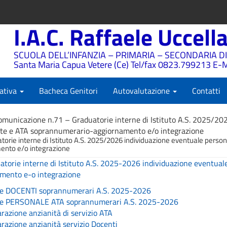
I.A.C. Raffaele Uccell
SCUOLA DELL’INFANZIA – PRIMARIA – SECONDARIA DI
Santa Maria Capua Vetere (Ce) Tel/fax 0823.799213 E-M
ativa
Bacheca Genitori
Autovalutazione
Contatti
omunicazione n.71 – Graduatorie interne di Istituto A.S. 2025/20
te e ATA soprannumerario-aggiornamento e/o integrazione
orie interne di Istituto A.S. 2025/2026 individuazione eventuale perso
nto e/o integrazione
orie interne di Istituto A.S. 2025-2026 individuazione eventual
mento e-o integrazione
ne DOCENTI soprannumerari A.S. 2025-2026
one PERSONALE ATA soprannumerari A.S. 2025-2026
azione anzianità di servizio ATA
azione anzianità servizio Docenti