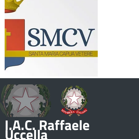
I.A.C. Raffaele
Uccella