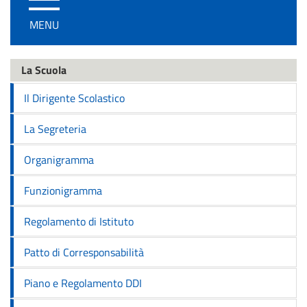
/
MENU
disattiva
la
navigazione
La Scuola
Il Dirigente Scolastico
La Segreteria
Organigramma
Funzionigramma
Regolamento di Istituto
Patto di Corresponsabilità
Piano e Regolamento DDI