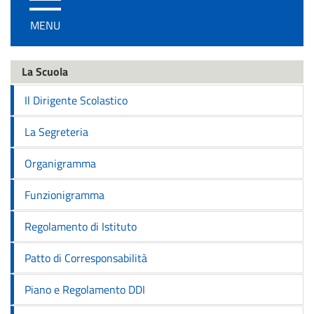
/
MENU
disattiva
la
navigazione
La Scuola
Il Dirigente Scolastico
La Segreteria
Organigramma
Funzionigramma
Regolamento di Istituto
Patto di Corresponsabilità
Piano e Regolamento DDI