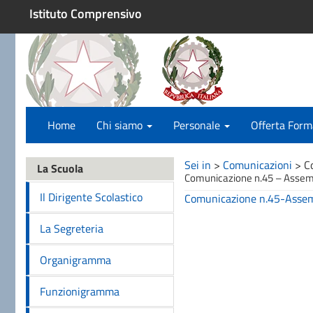
Istituto Comprensivo
Home
Chi siamo
Personale
Offerta Form
Sei in
>
Comunicazioni
>
C
La Scuola
Comunicazione n.45 – Assem
Il Dirigente Scolastico
Comunicazione n.45-Assem
La Segreteria
Organigramma
Funzionigramma