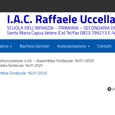
I.A.C. Raffaele Uccell
SCUOLA DELL’INFANZIA – PRIMARIA – SECONDARIA DI
Santa Maria Capua Vetere (Ce) Tel/fax 0823.799213 E-M
ativa
Bacheca Genitori
Autovalutazione
Contatti
omunicazione n.45 – Assemblea Sindacale 16.01.2025
blea Sindacale 16.01.2025
blea Sindacale 16.01.2025
P