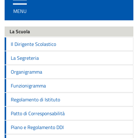
/
MENU
disattiva
la
navigazione
La Scuola
Il Dirigente Scolastico
La Segreteria
Organigramma
Funzionigramma
Regolamento di Istituto
Patto di Corresponsabilità
Piano e Regolamento DDI