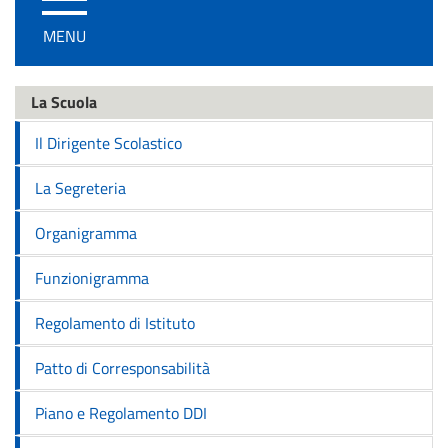
/
MENU
disattiva
la
navigazione
La Scuola
Il Dirigente Scolastico
La Segreteria
Organigramma
Funzionigramma
Regolamento di Istituto
Patto di Corresponsabilità
Piano e Regolamento DDI