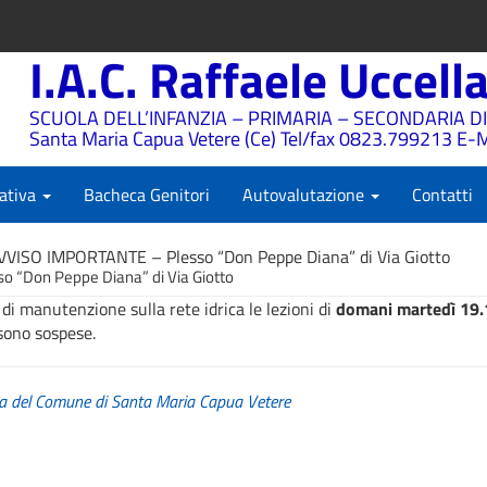
I.A.C. Raffaele Uccell
SCUOLA DELL’INFANZIA – PRIMARIA – SECONDARIA DI
Santa Maria Capua Vetere (Ce) Tel/fax 0823.799213 E-M
ativa
Bacheca Genitori
Autovalutazione
Contatti
VVISO IMPORTANTE – Plesso “Don Peppe Diana” di Via Giotto
 “Don Peppe Diana” di Via Giotto
di manutenzione sulla rete idrica le lezioni di
domani martedì 19
sono sospese.
za del Comune di Santa Maria Capua Vetere