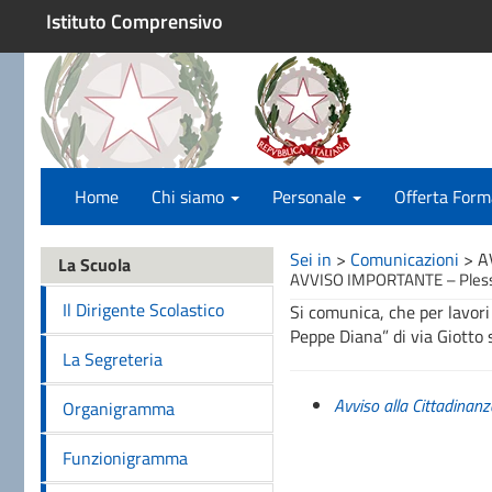
Istituto Comprensivo
Home
Chi siamo
Personale
Offerta Form
Sei in
>
Comunicazioni
>
A
La Scuola
AVVISO IMPORTANTE – Plesso
Il Dirigente Scolastico
Si comunica, che per lavori 
Peppe Diana” di via Giotto 
La Segreteria
Avviso alla Cittadinan
Organigramma
Funzionigramma