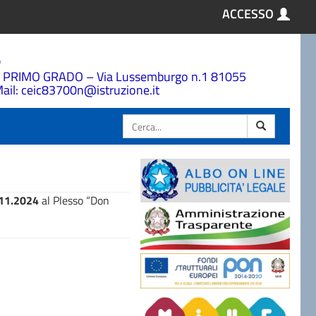
ACCESSO
a
 PRIMO GRADO – Via Lussemburgo n.1 81055
ail: ceic83700n@istruzione.it
Cerca
.11.2024
al Plesso “Don