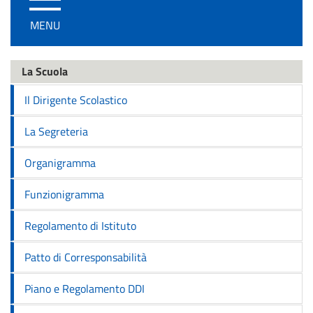
/
MENU
disattiva
la
navigazione
La Scuola
Il Dirigente Scolastico
La Segreteria
Organigramma
Funzionigramma
Regolamento di Istituto
Patto di Corresponsabilità
Piano e Regolamento DDI