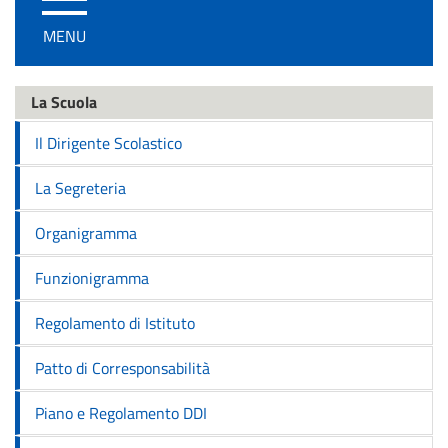
/
MENU
disattiva
la
navigazione
La Scuola
Il Dirigente Scolastico
La Segreteria
Organigramma
Funzionigramma
Regolamento di Istituto
Patto di Corresponsabilità
Piano e Regolamento DDI